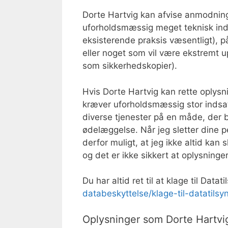
Dorte Hartvig kan afvise anmodning
uforholdsmæssig meget teknisk indg
eksisterende praksis væsentligt), p
eller noget som vil være ekstremt u
som sikkerhedskopier).
Hvis Dorte Hartvig kan rette oplysn
kræver uforholdsmæssig stor indsat
diverse tjenester på en måde, der be
ødelæggelse. Når jeg sletter dine p
derfor muligt, at jeg ikke altid kan
og det er ikke sikkert at oplysning
Du har altid ret til at klage til Datati
databeskyttelse/klage-til-datatilsy
Oplysninger som Dorte Hartvig