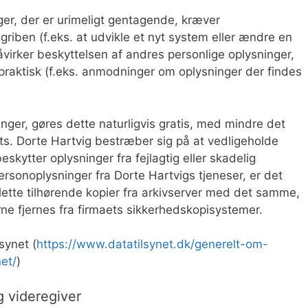
er, der er urimeligt gentagende, kræver
riben (f.eks. at udvikle et nyt system eller ændre en
åvirker beskyttelsen af andres personlige oplysninger,
praktisk (f.eks. anmodninger om oplysninger der findes
inger, gøres dette naturligvis gratis, med mindre det
s. Dorte Hartvig bestræber sig på at vedligeholde
skytter oplysninger fra fejlagtig eller skadelig
ersonoplysninger fra Dorte Hartvigs tjeneser, er det
 slette tilhørende kopier fra arkivserver med det samme,
erne fjernes fra firmaets sikkerhedskopisystemer.
lsynet (
https://www.datatilsynet.dk/generelt-om-
net/
)
 videregiver