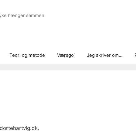
g psyke hænger sammen
Teori og metode
Værsgo’
Jeg skriver om…
dortehartvig.dk.